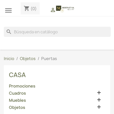
shopping_cart
(0)


search
Inicio
Objetos
Puertas
CASA
Promociones

Cuadros

Muebles

Objetos