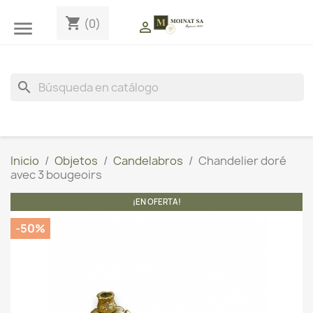
shopping_cart
(0)


search
Inicio
Objetos
Candelabros
Chandelier doré
avec 3 bougeoirs
¡EN OFERTA!
-50%