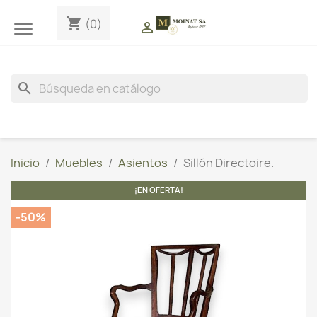
shopping_cart
(0)


search
Inicio
Muebles
Asientos
Sillón Directoire.
¡EN OFERTA!
-50%