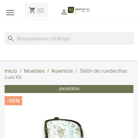
shopping_cart
(0)


search
Inicio
Muebles
Asientos
Sillón de ruedecillas
Luis XV.
¡EN OFERTA!
-50%