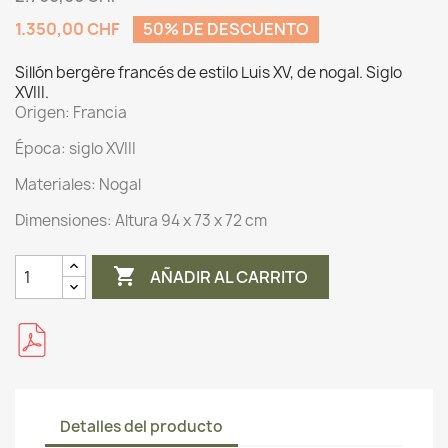
1.350,00 CHF
50% DE DESCUENTO
Sillón bergère francés de estilo Luis XV, de nogal. Siglo
XVIII.
Origen:
Francia
Época: siglo XVIII
Materiales:
Nogal
Dimensiones:
Altura 94 x 73 x 72 cm

AÑADIR AL CARRITO
Detalles del producto