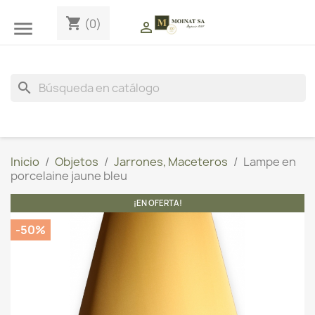
shopping_cart
(0)


search
Inicio
Objetos
Jarrones, Maceteros
Lampe en
porcelaine jaune bleu
¡EN OFERTA!
-50%