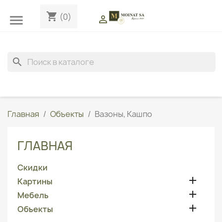
shopping_cart
(0)


search
Главная
Объекты
Вазоны, Кашпо
ГЛАВНАЯ
Скидки

Картины

Мебель

Объекты