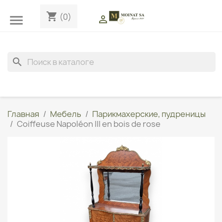
shopping_cart
(0)


search
Главная
Мебель
Парикмахерские, пудреницы
Coiffeuse Napoléon III en bois de rose