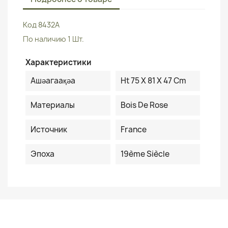
Код
8432A
По наличию
1 Шт.
Характеристики
Ашәагаақәа
Ht 75 X 81 X 47 Cm
Материалы
Bois De Rose
Источник
France
Эпоха
19ème Siècle