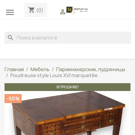
shopping_cart
(0)


search
Главная
Мебель
Парикмахерские, пудреницы
Poudreuse style Louis XVI marquetée
В ПРОДАЖЕ!
-50%