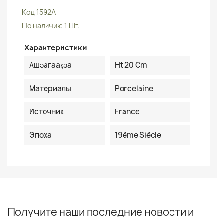
Код
1592A
По наличию
1 Шт.
Характеристики
Ашәагаақәа
Ht 20 Cm
Материалы
Porcelaine
Источник
France
Эпоха
19ème Siècle
Получите наши последние новости и