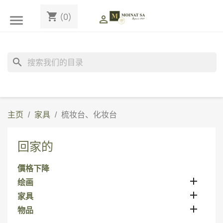
shopping_cart
(0)


search
主页
家具
梳妆台、化妆台
回家的
價格下降

绘画

家具

物品