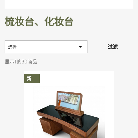
梳妆台、化妆台

过滤
选择
显示1的30商品
新