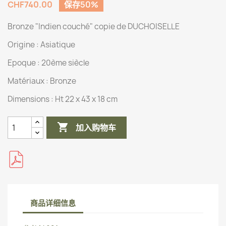
CHF740.00
保存50%
Bronze "Indien couché" copie de DUCHOISELLE
Origine :
Asiatique
Epoque : 20ème siècle
Matériaux :
Bronze
Dimensions :
Ht 22 x 43 x 18 cm

加入购物车
商品详细信息