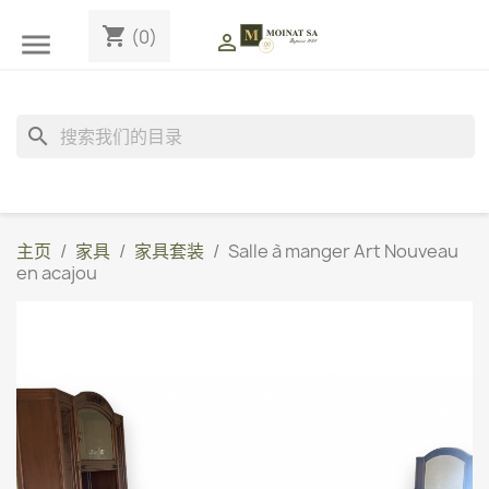
shopping_cart
(0)


search
主页
家具
家具套装
Salle à manger Art Nouveau
en acajou