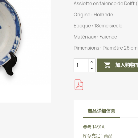
Assiette en faïence de Delft
Origine :
Hollande
Epoque : 18ème siècle
Matériaux :
Faïence
Dimensions :
Diamètre 26 cm

加入购物
商品详细信息
参考
1491A
库存充足
1 商品