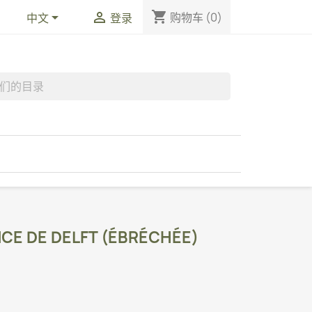
shopping_cart


购物车
(0)
中文
登录
NCE DE DELFT (ÉBRÉCHÉE)