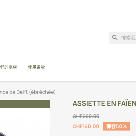
search
們的商店
使用条款
ence de Delft (ébréchée)
ASSIETTE EN FAÏE
CHF280.00
CHF140.00
保存50%