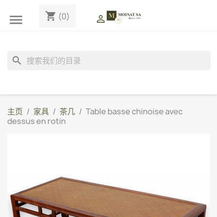
shopping_cart
(0)


search
主页
家具
茶几
Table basse chinoise avec
dessus en rotin