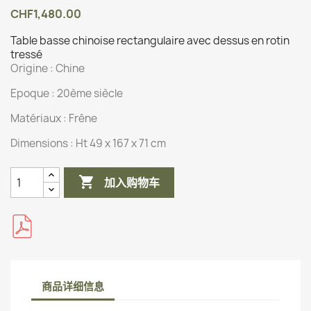
CHF1,480.00
Table basse chinoise rectangulaire avec dessus en rotin
tressé
Origine :
Chine
Epoque : 20ème siècle
Matériaux :
Frêne
Dimensions :
Ht 49 x 167 x 71 cm

加入购物车
商品详细信息