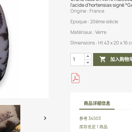
l'acide d'hortensias signé *
Origine :
France
Epoque : 20ème siècle
Matériaux :
Verre
Dimensions :
Ht 43 x 20 x 16 

加入购物
商品详细信息

参考
34503
库存充足
1 商品