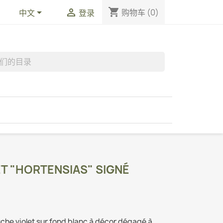
shopping_cart


购物车
(0)
中文
登录
T "HORTENSIAS" SIGNÉ
che violet sur fond blanc à décor dégagé à