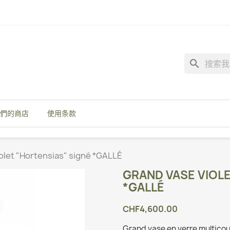
search
們的商店
使用条款
olet "Hortensias" signé *GALLÉ
GRAND VASE VIOLE
*GALLÉ
CHF4,600.00
Grand vase en verre multicou