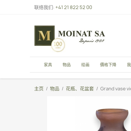
联络我们:
+41 21 822 52 00
家具
物品
绘画
價格下降
我
主页
物品
花瓶、花盆套
Grand vase vi