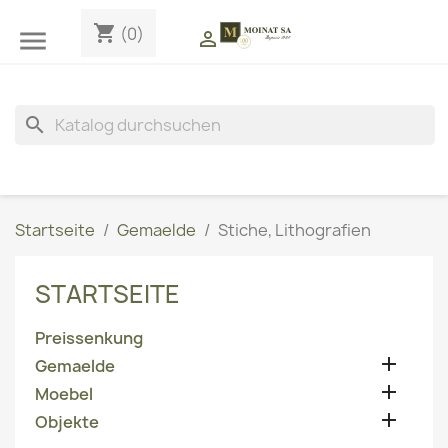
shopping_cart
(0)


search
Startseite
Gemaelde
Stiche, Lithografien
STARTSEITE
Preissenkung

Gemaelde

Moebel

Objekte