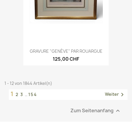
GRAVURE "GENÈVE" PAR ROUARGUE
125,00 CHF
1 - 12 von 1844 Artikel(n)
1

Weiter
2
3
…
154
Zum Seitenanfang
