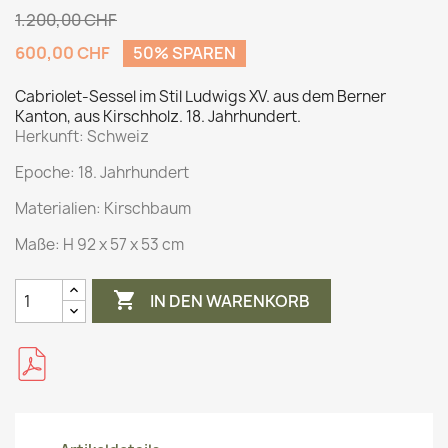
1.200,00 CHF
600,00 CHF
50% SPAREN
Cabriolet-Sessel im Stil Ludwigs XV. aus dem Berner
Kanton, aus Kirschholz. 18. Jahrhundert.
Herkunft:
Schweiz
Epoche: 18. Jahrhundert
Materialien:
Kirschbaum
Maße:
H 92 x 57 x 53 cm

IN DEN WARENKORB