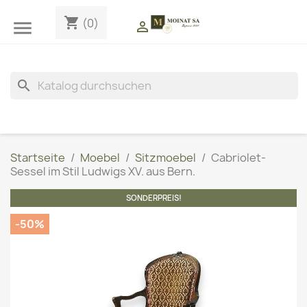
shopping_cart
(0)


search
Startseite
Moebel
Sitzmoebel
Cabriolet-
Sessel im Stil Ludwigs XV. aus Bern.
SONDERPREIS!
-50%