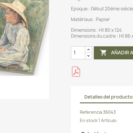
Epoque : Début 20ème siècle
Matériaux :
Papier
Dimensions :
Ht 80 x 124
Dimensions du cadre : Ht 86 

AÑADIR 
Detalles del producto
Referencia
36043
En stock
1 Artículo