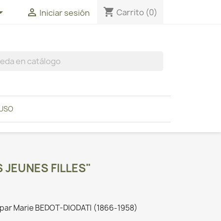
shopping_cart


Carrito
(0)
Iniciar sesión
 USO
 JEUNES FILLES"
es" par Marie BEDOT-DIODATI (1866-1958)