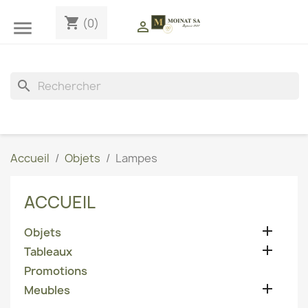
shopping_cart
(0)


search
Accueil
Objets
Lampes
ACCUEIL

Objets

Tableaux
Promotions

Meubles