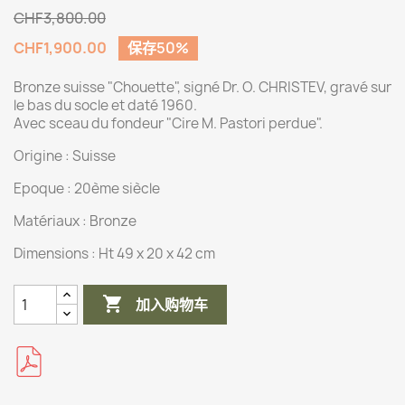
CHF3,800.00
CHF1,900.00
保存50%
Bronze suisse "Chouette", signé Dr. O. CHRISTEV, gravé sur
le bas du socle et daté 1960.
Avec sceau du fondeur "Cire M. Pastori perdue".
Origine :
Suisse
Epoque : 20ème siècle
Matériaux :
Bronze
Dimensions :
Ht 49 x 20 x 42 cm

加入购物车