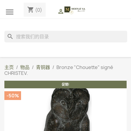
shopping_cart
(0)


search
主页
物品
青铜器
Bronze "Chouette" signé
CHRISTEV.
促销!
-50%