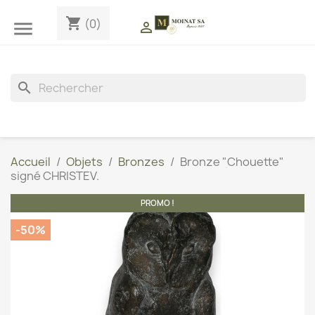
shopping_cart
(0)


search
Accueil
Objets
Bronzes
Bronze "Chouette"
signé CHRISTEV.
PROMO !
-50%