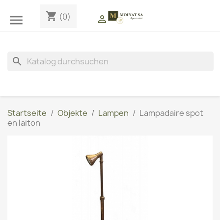
shopping_cart
(0)


search
Startseite
Objekte
Lampen
Lampadaire spot
en laiton