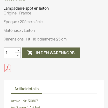
Lampadaire spot en laiton
Origine :
France
Epoque : 20ème siècle
Matériaux :
Laiton
Dimensions :
Ht 118 x diamètre 25 cm

IN DEN WARENKORB
Artikeldetails
Artikel-Nr.
36807
Auf Lager
1 Artikel