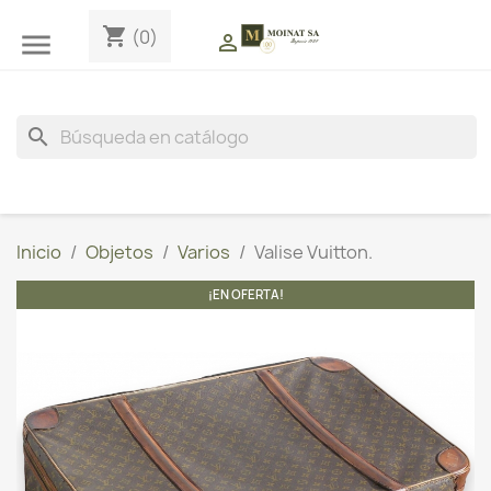
shopping_cart
(0)


search
Inicio
Objetos
Varios
Valise Vuitton.
¡EN OFERTA!