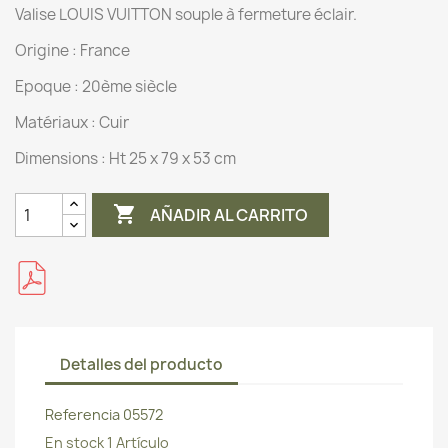
Valise LOUIS VUITTON souple à fermeture éclair.
Origine :
France
Epoque : 20ème siècle
Matériaux :
Cuir
Dimensions :
Ht 25 x 79 x 53 cm

AÑADIR AL CARRITO
Detalles del producto
Referencia
05572
En stock
1 Artículo