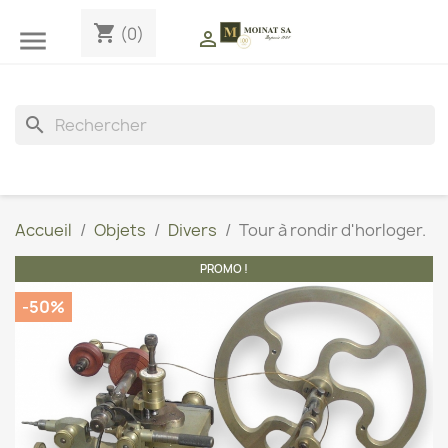
shopping_cart
(0)


search
Accueil
Objets
Divers
Tour à rondir d'horloger.
PROMO !
-50%