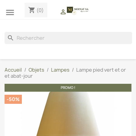
shopping_cart
(0)


search
Accueil
Objets
Lampes
Lampe pied vert et or
et abat-jour
PROMO !
-50%