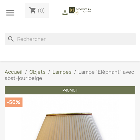
shopping_cart
(0)


search
Accueil
Objets
Lampes
Lampe "Eléphant" avec
abat-jour beige
PROMO !
-50%