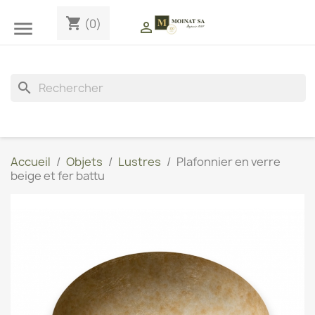
shopping_cart
(0)


search
Accueil
Objets
Lustres
Plafonnier en verre
beige et fer battu