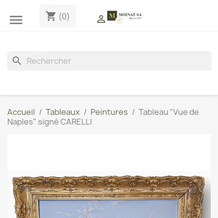
shopping_cart
(0)


search
Accueil
Tableaux
Peintures
Tableau "Vue de
Naples" signé CARELLI