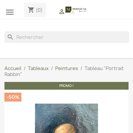
shopping_cart
(0)


search
Accueil
Tableaux
Peintures
Tableau "Portrait
Rabbin"
PROMO !
-50%