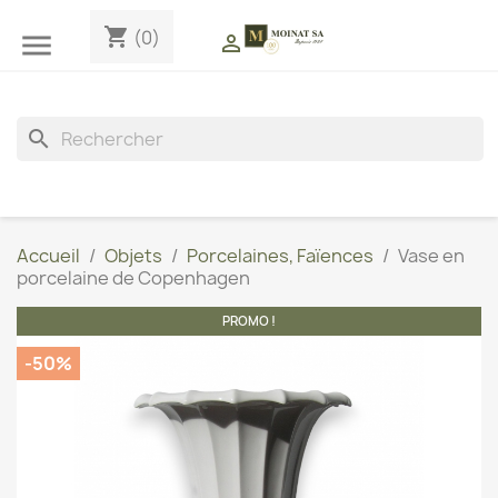
shopping_cart
(0)


search
Accueil
Objets
Porcelaines, Faïences
Vase en
porcelaine de Copenhagen
PROMO !
-50%