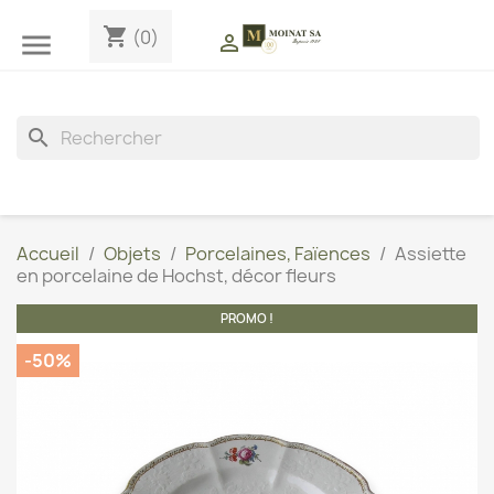
shopping_cart
(0)


search
Accueil
Objets
Porcelaines, Faïences
Assiette
en porcelaine de Hochst, décor fleurs
PROMO !
-50%