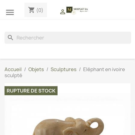
shopping_cart
(0)


search
Accueil
Objets
Sculptures
Eléphant en ivoire
sculpté
RUPTURE DE STOCK