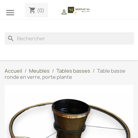
shopping_cart
(0)


search
Accueil
Meubles
Tables basses
Table basse
ronde en verre, porte plante