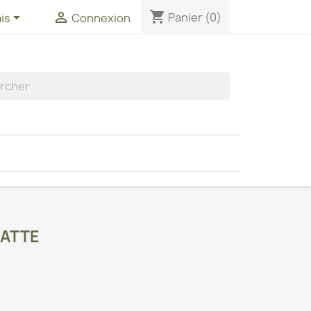
shopping_cart


Panier
(0)
is
Connexion
LATTE