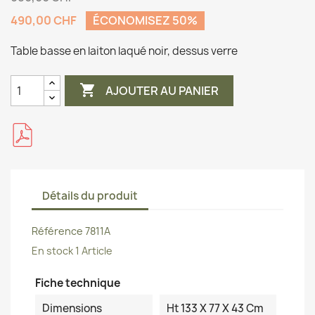
490,00 CHF
ÉCONOMISEZ 50%
Table basse en laiton laqué noir, dessus verre

AJOUTER AU PANIER
Détails du produit
Référence
7811A
En stock
1 Article
Fiche technique
Dimensions
Ht 133 X 77 X 43 Cm