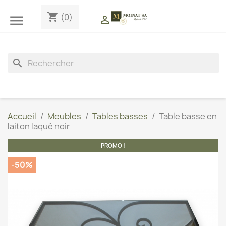
shopping_cart
(0)


search
Accueil
Meubles
Tables basses
Table basse en
laiton laqué noir
PROMO !
-50%