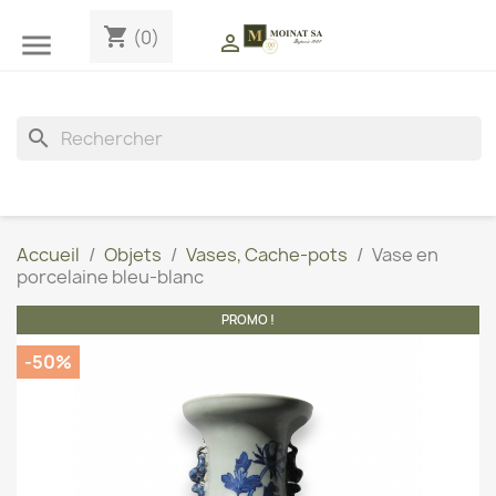
shopping_cart
(0)


search
Accueil
Objets
Vases, Cache-pots
Vase en
porcelaine bleu-blanc
PROMO !
-50%