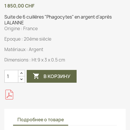
1 850,00 CHF
Suite de 6 cuillères "Phagocytes" en argent d'après
LALANNE
Origine :
France
Epoque : 20ème siècle
Matériaux :
Argent
Dimensions :
Ht 9 x 3 x 0.5 cm

В КОРЗИНУ
Подробнее о товаре