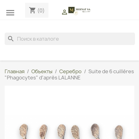
shopping_cart
(0)


search
Главная
Объекты
Серебро
Suite de 6 cuillères
"Phagocytes" d'après LALANNE