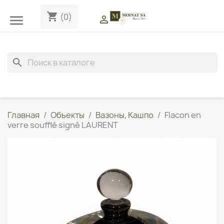
shopping_cart
(0)


search
Главная
Объекты
Вазоны, Кашпо
Flacon en
verre soufflé signé LAURENT