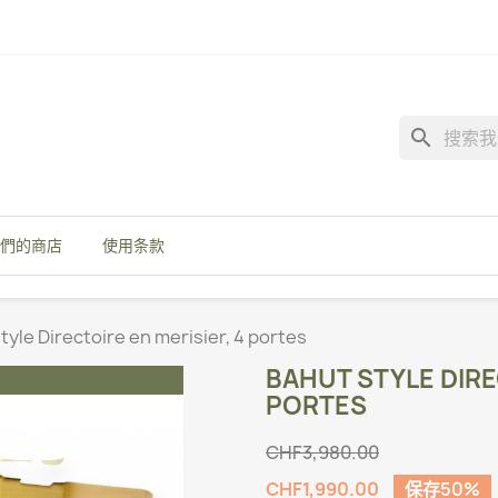
search
們的商店
使用条款
tyle Directoire en merisier, 4 portes
BAHUT STYLE DIRE
PORTES
CHF3,980.00
CHF1,990.00
保存50%