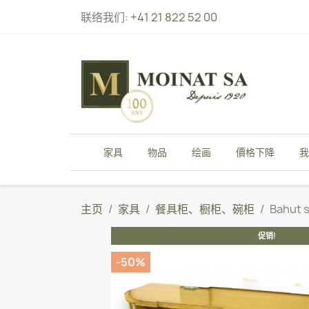
联络我们:
+41 21 822 52 00
家具
物品
绘画
價格下降
我
主页
家具
餐具柜、橱柜、碗柜
Bahut s
促销!
-50%