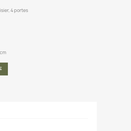
sier, 4 portes
 cm
车