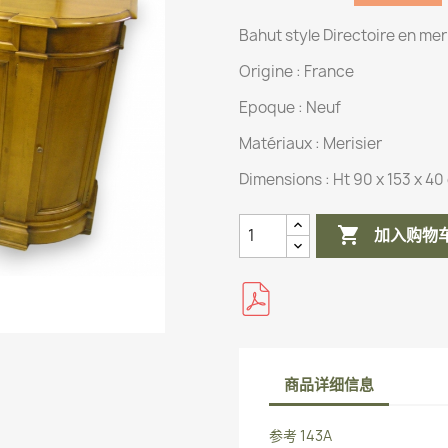
Bahut style Directoire en meri
Origine :
France
Epoque : Neuf
Matériaux :
Merisier
Dimensions :
Ht 90 x 153 x 40

加入购物
商品详细信息
参考
143A