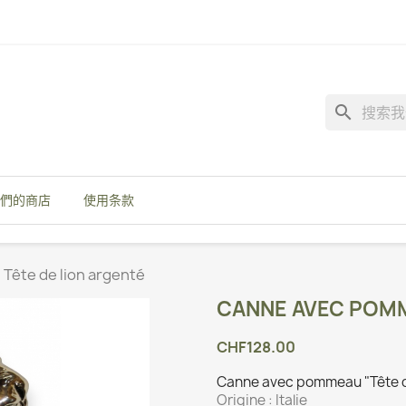
search
們的商店
使用条款
ête de lion argenté
CANNE AVEC POMM
CHF128.00
Canne avec pommeau "Tête d
Origine :
Italie