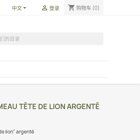
shopping_cart


购物车
(0)
中文
登录
EAU TÊTE DE LION ARGENTÉ
e lion" argenté