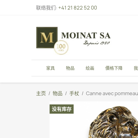
联络我们:
+41 21 822 52 00
家具
物品
绘画
價格下降
我
主页
物品
手杖
Canne avec pommeau T
没有库存