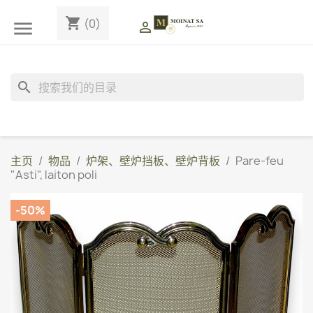
shopping_cart
(0)


search
主页
物品
炉架、壁炉挡板、壁炉背板
Pare-feu
"Asti", laiton poli
-50%