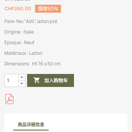
CHF260.00
保存50%
Pare-feu "Asti", laiton poli
Origine :
Italie
Epoque : Neuf
Matériaux :
Laiton
Dimensions :
Ht 76 x 50 cm

加入购物车
商品详细信息