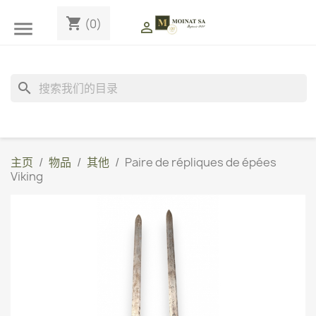
shopping_cart
(0)


search
主页
物品
其他
Paire de répliques de épées
Viking