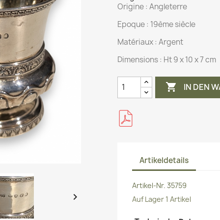
Origine :
Angleterre
Epoque : 19ème siècle
Matériaux :
Argent
Dimensions :
Ht 9 x 10 x 7 cm

IN DEN 
Artikeldetails
Artikel-Nr.
35759

Auf Lager
1 Artikel