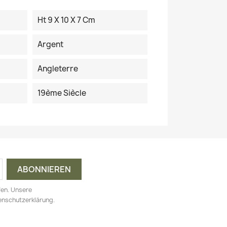
Ht 9 X 10 X 7 Cm
Argent
Angleterre
19ème Siècle
fen. Unsere
tenschutzerklärung.