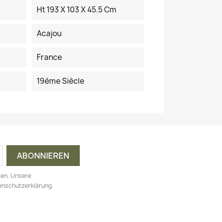
Ht 193 X 103 X 45.5 Cm
Acajou
France
19ème Siècle
fen. Unsere
tenschutzerklärung.