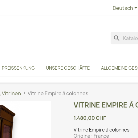
Deutsch
search
PREISSENKUNG
UNSERE GESCHÄFTE
ALLGEMEINE GE
 Vitrinen
Vitrine Empire à colonnes
VITRINE EMPIRE À
1.480,00 CHF
Vitrine Empire à colonnes
Origine :
France