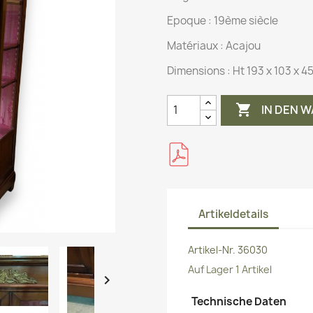
Epoque : 19ème siècle
Matériaux :
Acajou
Dimensions :
Ht 193 x 103 x 4

IN DEN 
Artikeldetails
Artikel-Nr.
36030
Auf Lager
1 Artikel

Technische Daten