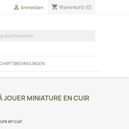
shopping_cart


Warenkorb
(0)
Anmelden
SCHÄFTSBEDINGUNGEN
À JOUER MINIATURE EN CUIR
ture en cuir