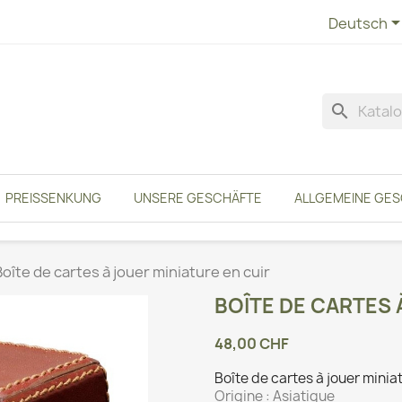
Deutsch
search
PREISSENKUNG
UNSERE GESCHÄFTE
ALLGEMEINE GE
Boîte de cartes à jouer miniature en cuir
BOÎTE DE CARTES 
48,00 CHF
Boîte de cartes à jouer minia
Origine :
Asiatique