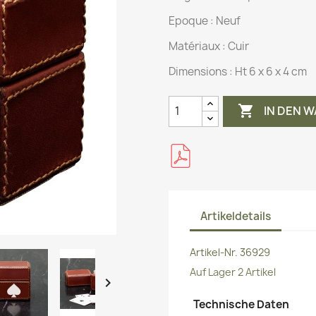
Epoque : Neuf
Matériaux :
Cuir
Dimensions :
Ht 6 x 6 x 4 cm

IN DEN 
Artikeldetails
Artikel-Nr.
36929
Auf Lager
2 Artikel

Technische Daten