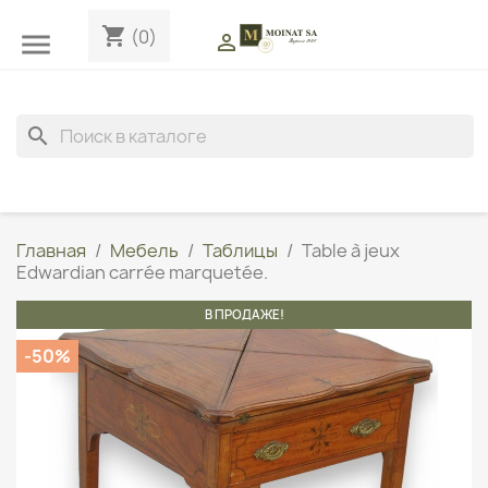
shopping_cart
(0)


search
Главная
Мебель
Таблицы
Table à jeux
Edwardian carrée marquetée.
В ПРОДАЖЕ!
-50%