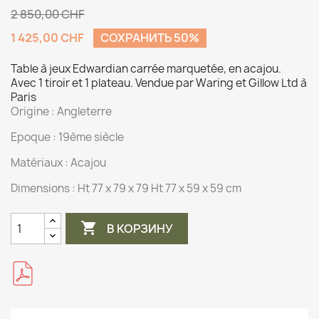
2 850,00 CHF
1 425,00 CHF
СОХРАНИТЬ 50%
Table à jeux Edwardian carrée marquetée, en acajou.
Avec 1 tiroir et 1 plateau. Vendue par Waring et Gillow Ltd à
Paris
Origine :
Angleterre
Epoque : 19ème siècle
Matériaux :
Acajou
Dimensions :
Ht 77 x 79 x 79 Ht 77 x 59 x 59 cm

В КОРЗИНУ