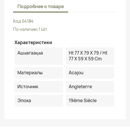
Подробнее о товаре
Код
04184
По наличию
1 Шт.
Характеристики
Ашәагаақәа
Ht 77 X 79 X 79 / Ht
77 X 59 X 59 Cm
Материалы
Acajou
Источник
Angleterre
Эпоха
19ème Siècle