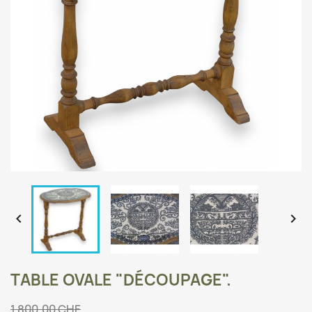


TABLE OVALE "DÉCOUPAGE".
1 800,00 CHF