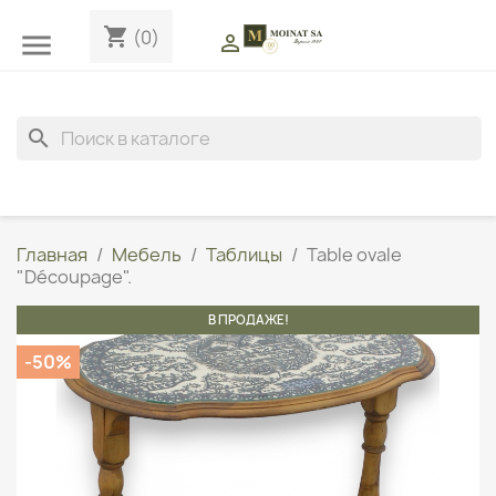
shopping_cart
(0)


search
Главная
Мебель
Таблицы
Table ovale
"Découpage".
В ПРОДАЖЕ!
-50%