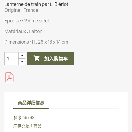
Lanterne de train par L. Blériot
Origine :
France
Epoque : 19ème siècle
Matériaux :
Laiton
Dimensions :
Ht 26 x 13 x 14 cm

加入购物车
商品详细信息
参考
36798
库存充足
1 商品