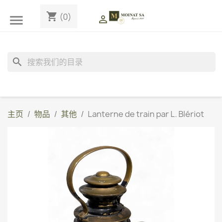
shopping_cart
(0)


search
主页
物品
其他
Lanterne de train par L. Blériot