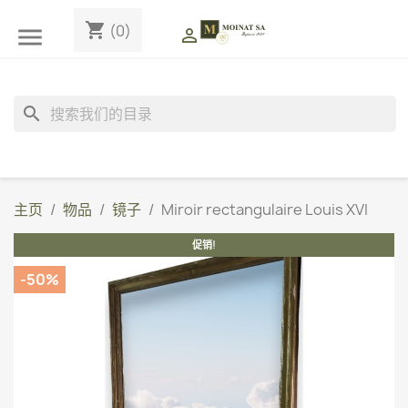
shopping_cart
(0)


search
主页
物品
镜子
Miroir rectangulaire Louis XVI
促销!
-50%