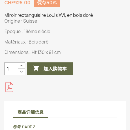
CHF925.00
保存50%
Miroir rectangulaire Louis XVI, en bois doré
Origine :
Suisse
Epoque : 18ème siècle
Matériaux :
Bois doré
Dimensions :
Ht 130 x 91 cm

加入购物车
商品详细信息
参考
04002