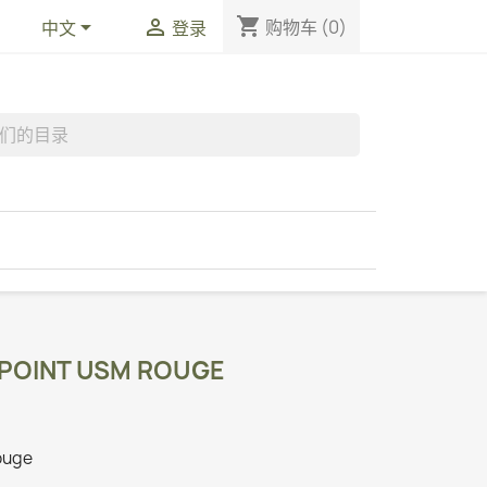
shopping_cart


购物车
(0)
中文
登录
PPOINT USM ROUGE
rouge