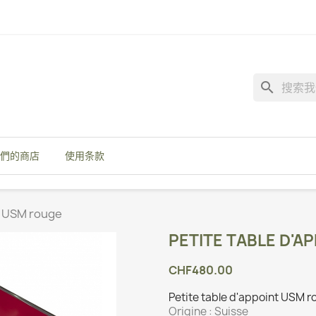
search
們的商店
使用条款
t USM rouge
PETITE TABLE D'A
CHF480.00
Petite table d'appoint USM 
Origine :
Suisse